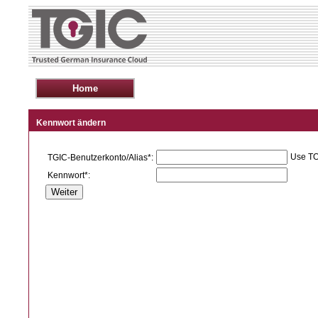
Kennwort ändern
Use T
TGIC-Benutzerkonto/Alias*:
Kennwort*: